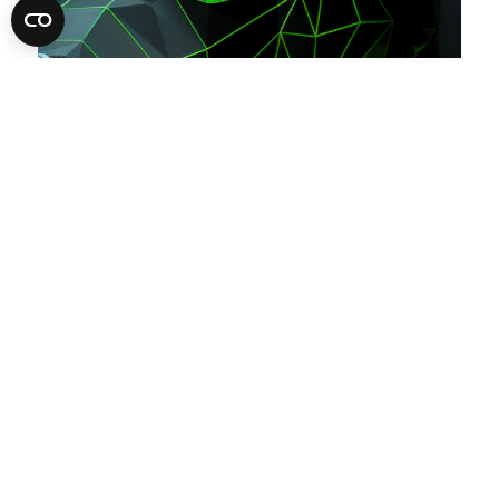
Come ti chiami?
Di cosa ti occupi?