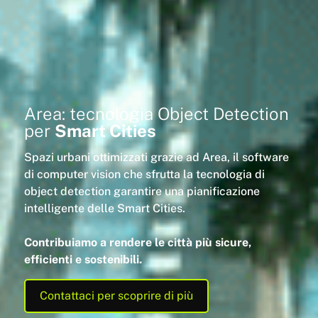
Area: tecnologia Object Detection
per
Smart Cities
Spazi urbani ottimizzati grazie ad Area, il software
di computer vision che sfrutta la tecnologia di
object detection garantire una pianificazione
intelligente delle Smart Cities.
Contribuiamo a rendere le città più sicure,
efficienti e sostenibili.
Contattaci per scoprire di più